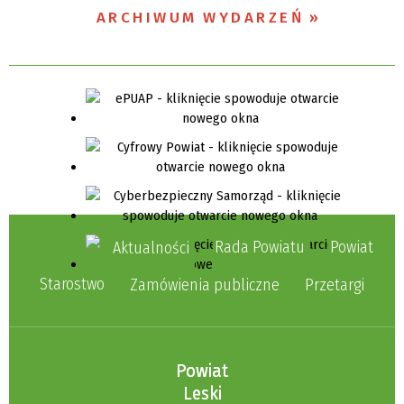
ARCHIWUM WYDARZEŃ
Organizator
Promowane
Rada Powiatu
Powiat
Aktualności
Starostwo
Zamówienia publiczne
Przetargi
Powiat
Leski