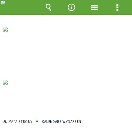
Wyszukiwarka
Narzędzia
Menu
Menu
główne
szcze
MAPA STRONY
KALENDARZ WYDARZEŃ