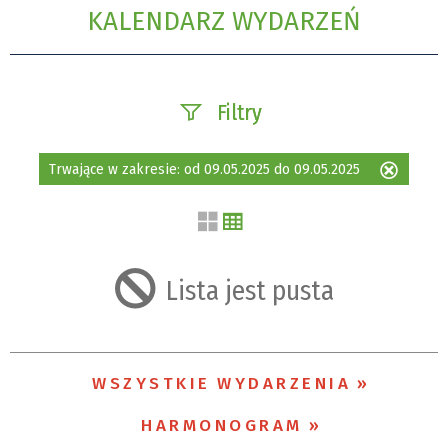
KALENDARZ WYDARZEŃ
Filtry
Szukana fraza
Trwające w zakresie:
od 09.05.2025 do 09.05.2025
Usuń
ten
filtr
Kategoria
Lista jest pusta
Trwające w
zakresie
WSZYSTKIE WYDARZENIA
—
HARMONOGRAM
Miejsce