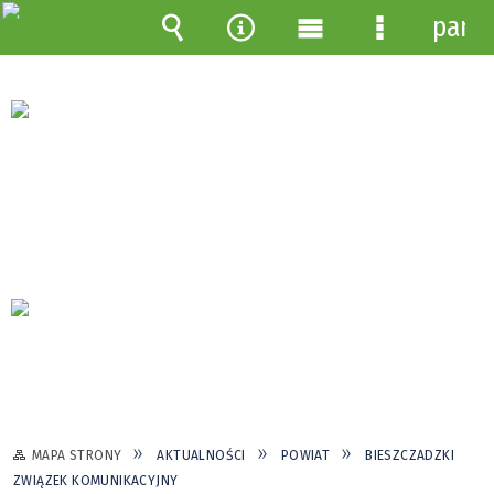
pane
Wyszukiwarka
Narzędzia
Menu
Menu
główne
szczegółow
MAPA STRONY
AKTUALNOŚCI
POWIAT
BIESZCZADZKI
ZWIĄZEK KOMUNIKACYJNY